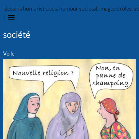
dessins humoristiques, humour sociétal, images drôles, s
société
Voile