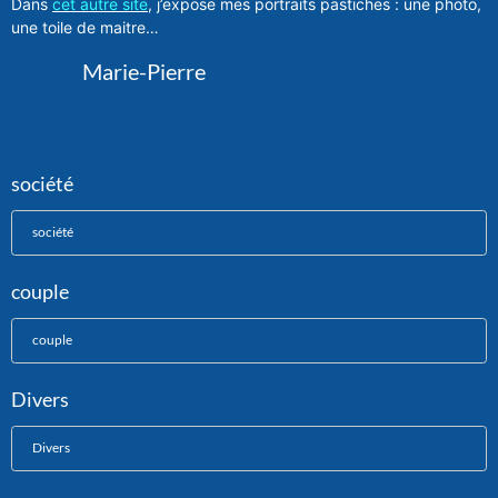
Dans
cet autre site
, j’expose mes portraits pastiches : une photo,
une toile de maitre…
Marie-Pierre
société
société
couple
couple
Divers
Divers