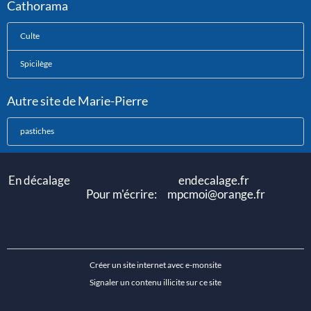
Cathorama
Culte
Spicilège
Autre site de Marie-Pierre
pastiches
En décalage endecalage.fr
Pour m'écrire: mpcmoi@orange.fr
Créer un site internet avec e-monsite
Signaler un contenu illicite sur ce site