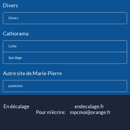
Divers
Divers
Cathorama
Culte
Spicilège
Autre site de Marie-Pierre
pastiches
En décalage endecalage.fr
Pour m'écrire: mpcmoi@orange.fr