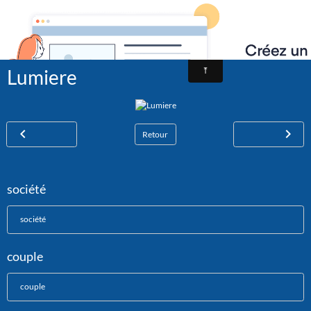
dessins humoristiques, humour sociétal, images drôles, s
Lumiere
Retour
société
société
couple
couple