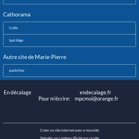
Cathorama
Culte
Spicilège
Autre site de Marie-Pierre
pastiches
En décalage endecalage.fr
Pour m'écrire: mpcmoi@orange.fr
Créer un site internet avec e-monsite
Signaler un contenu illicite sur ce site