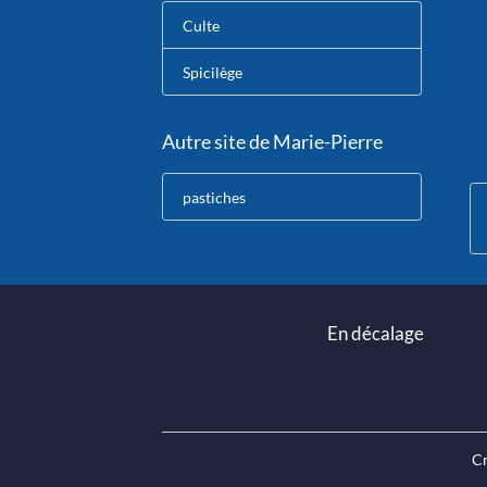
Culte
Spicilège
Autre site de Marie-Pierre
pastiches
En décalage
Cr