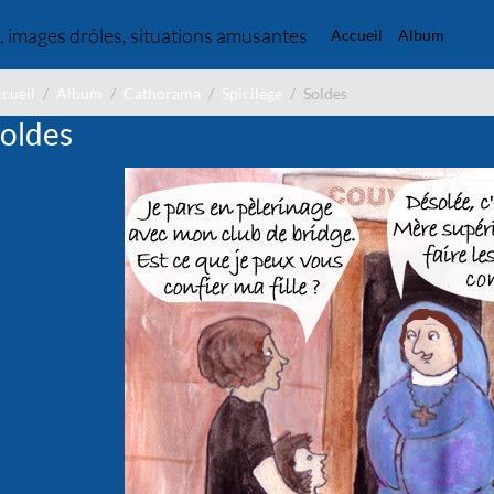
, images drôles, situations amusantes
Accueil
Album
cueil
Album
Cathorama
Spicilège
Soldes
oldes