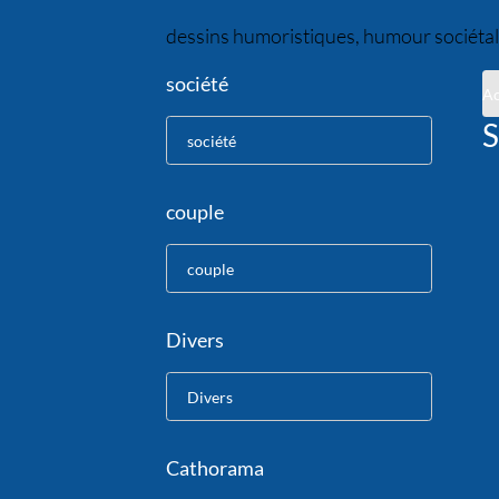
dessins humoristiques, humour sociétal
société
Ac
S
société
couple
couple
Divers
Divers
Cathorama