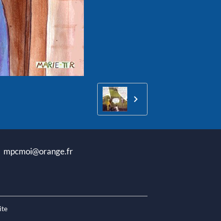
oi@orange.fr
ite