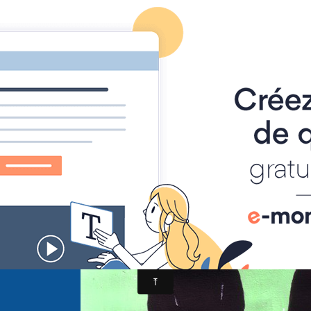
, images drôles, situations amusantes
Accueil
Album
cueil
Album
Cathorama
Spicilège
Pentecote
entecote