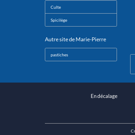
Culte
Spicilège
Autre site de Marie-Pierre
pastiches
En décalage
Cr