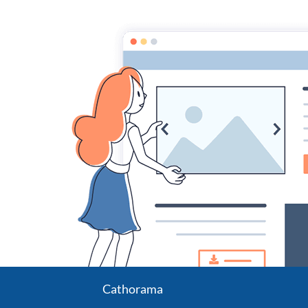
dessins humoristiques, humour sociétal
société
Ac
P
société
couple
couple
Divers
Divers
Cathorama