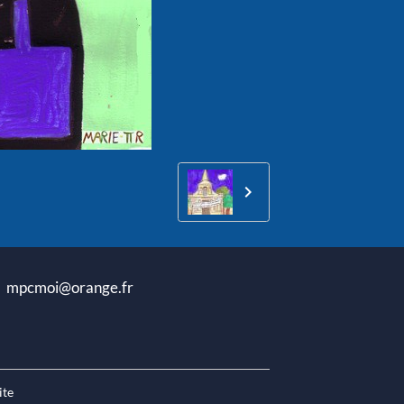
oi@orange.fr
ite